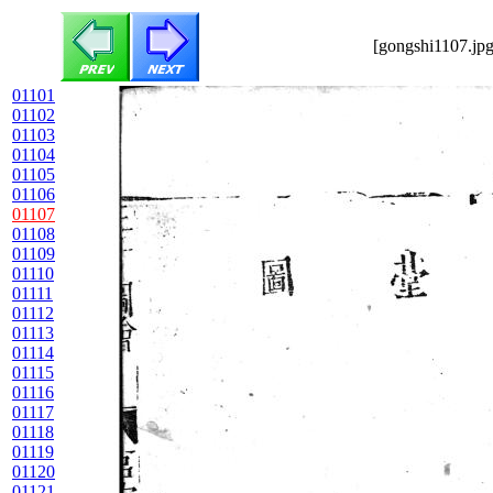
[gongshi1107.jpg
01101
01102
01103
01104
01105
01106
01107
01108
01109
01110
01111
01112
01113
01114
01115
01116
01117
01118
01119
01120
01121