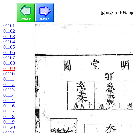
[gongshi1109.jpg
01101
01102
01103
01104
01105
01106
01107
01108
01109
01110
01111
01112
01113
01114
01115
01116
01117
01118
01119
01120
01121