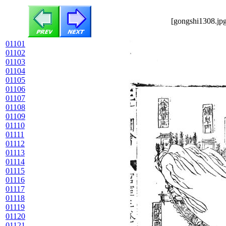
[gongshi1308.jpg
01101
01102
01103
01104
01105
01106
01107
01108
01109
01110
01111
01112
01113
01114
01115
01116
01117
01118
01119
01120
01121