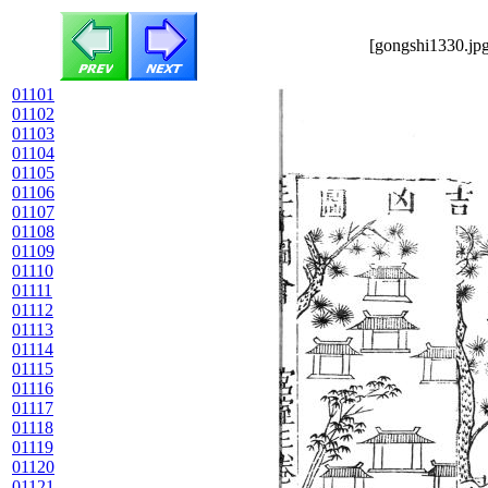
[gongshi1330.jpg
01101
01102
01103
01104
01105
01106
01107
01108
01109
01110
01111
01112
01113
01114
01115
01116
01117
01118
01119
01120
01121