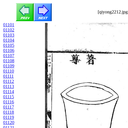
[qiyong2212.jpg
01101
01102
01103
01104
01105
01106
01107
01108
01109
01110
01111
01112
01113
01114
01115
01116
01117
01118
01119
01120
01121