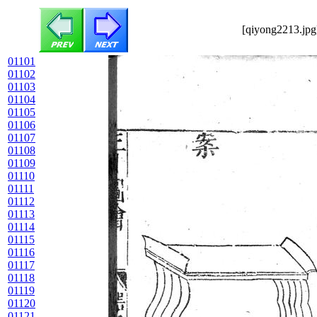
[qiyong2213.jpg
01101
01102
01103
01104
01105
01106
01107
01108
01109
01110
01111
01112
01113
01114
01115
01116
01117
01118
01119
01120
01121