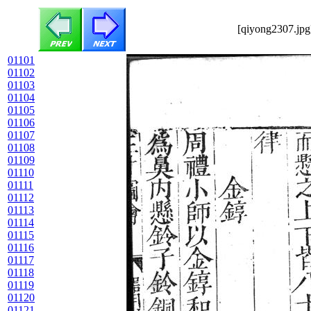
[qiyong2307.jpg
01101
01102
01103
01104
01105
01106
01107
01108
01109
01110
01111
01112
01113
01114
01115
01116
01117
01118
01119
01120
01121