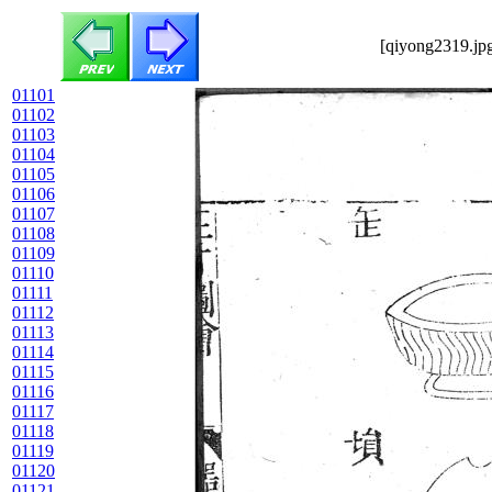
[qiyong2319.jpg
01101
01102
01103
01104
01105
01106
01107
01108
01109
01110
01111
01112
01113
01114
01115
01116
01117
01118
01119
01120
01121