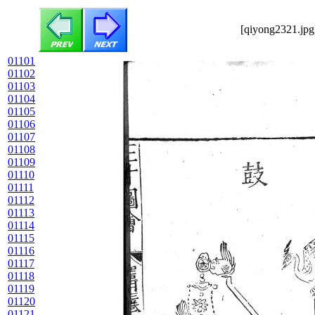
[qiyong2321.jpg
01101
01102
01103
01104
01105
01106
01107
01108
01109
01110
01111
01112
01113
01114
01115
01116
01117
01118
01119
01120
01121