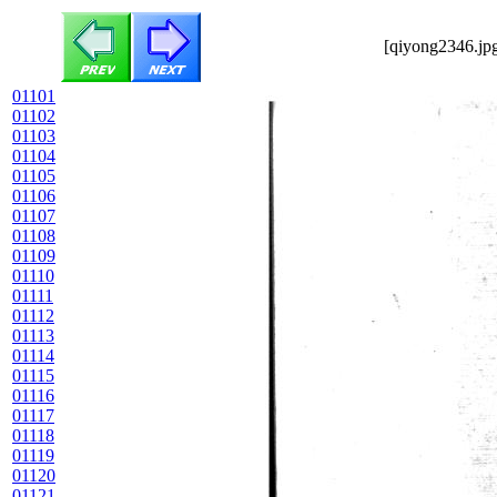
[qiyong2346.jpg
01101
01102
01103
01104
01105
01106
01107
01108
01109
01110
01111
01112
01113
01114
01115
01116
01117
01118
01119
01120
01121