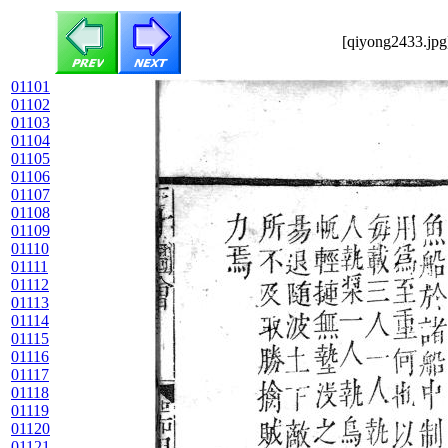
[qiyong2433.jpg
01101
01102
01103
01104
01105
01106
01107
01108
01109
01110
01111
01112
01113
01114
01115
01116
01117
01118
01119
01120
01121