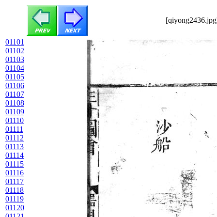
[qiyong2436.jpg
01101
01102
01103
01104
01105
01106
01107
01108
01109
01110
01111
01112
01113
01114
01115
01116
01117
01118
01119
01120
01121