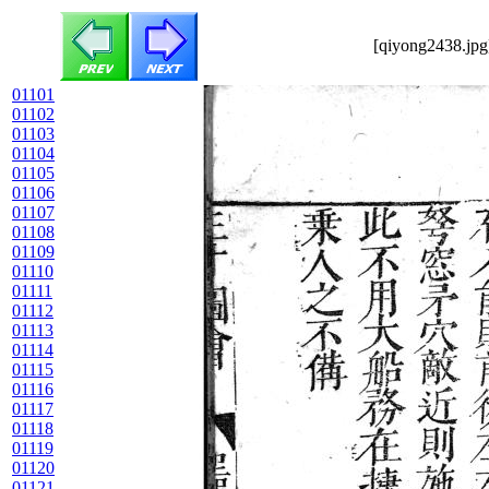
[qiyong2438.jpg
01101
01102
01103
01104
01105
01106
01107
01108
01109
01110
01111
01112
01113
01114
01115
01116
01117
01118
01119
01120
01121