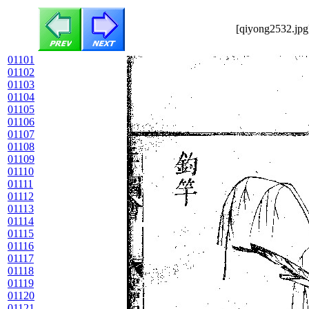
[qiyong2532.jpg
01101
01102
01103
01104
01105
01106
01107
01108
01109
01110
01111
01112
01113
01114
01115
01116
01117
01118
01119
01120
01121