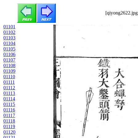
[qiyong2622.jpg
01101
01102
01103
01104
01105
01106
01107
01108
01109
01110
01111
01112
01113
01114
01115
01116
01117
01118
01119
01120
01121