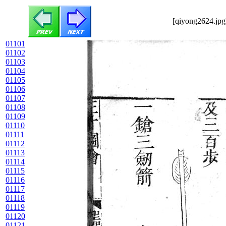
[qiyong2624.jpg
01101
01102
01103
01104
01105
01106
01107
01108
01109
01110
01111
01112
01113
01114
01115
01116
01117
01118
01119
01120
01121