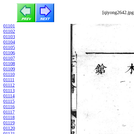
[qiyong2642.jpg
01101
01102
01103
01104
01105
01106
01107
01108
01109
01110
01111
01112
01113
01114
01115
01116
01117
01118
01119
01120
01121