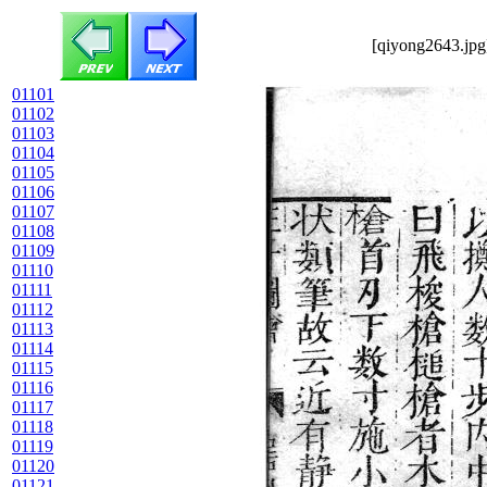
[qiyong2643.jpg
01101
01102
01103
01104
01105
01106
01107
01108
01109
01110
01111
01112
01113
01114
01115
01116
01117
01118
01119
01120
01121