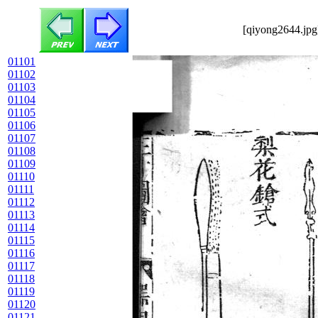
[qiyong2644.jpg
01101
01102
01103
01104
01105
01106
01107
01108
01109
01110
01111
01112
01113
01114
01115
01116
01117
01118
01119
01120
01121