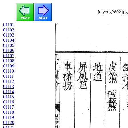
[qiyong2802.jpg
01101
01102
01103
01104
01105
01106
01107
01108
01109
01110
01111
01112
01113
01114
01115
01116
01117
01118
01119
01120
01121