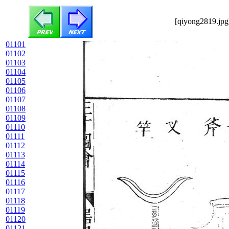
[qiyong2819.jpg
01101
01102
01103
01104
01105
01106
01107
01108
01109
01110
01111
01112
01113
01114
01115
01116
01117
01118
01119
01120
01121