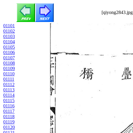
[qiyong2843.jpg
01101
01102
01103
01104
01105
01106
01107
01108
01109
01110
01111
01112
01113
01114
01115
01116
01117
01118
01119
01120
01121