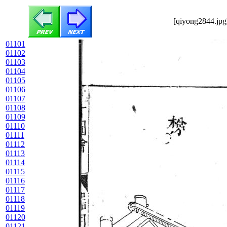
[qiyong2844.jpg
01101
01102
01103
01104
01105
01106
01107
01108
01109
01110
01111
01112
01113
01114
01115
01116
01117
01118
01119
01120
01121