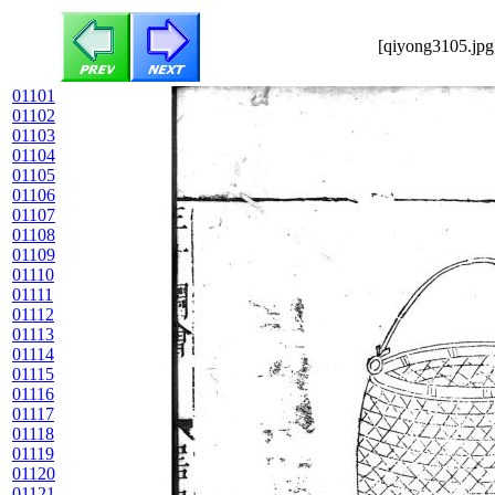
[qiyong3105.jpg
01101
01102
01103
01104
01105
01106
01107
01108
01109
01110
01111
01112
01113
01114
01115
01116
01117
01118
01119
01120
01121