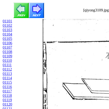
[qiyong3109.jpg
01101
01102
01103
01104
01105
01106
01107
01108
01109
01110
01111
01112
01113
01114
01115
01116
01117
01118
01119
01120
01121