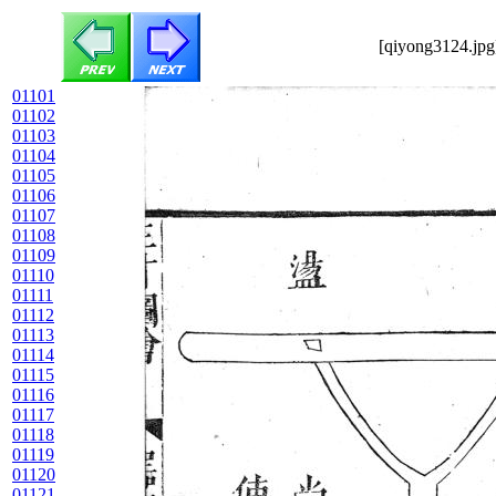
[qiyong3124.jpg
01101
01102
01103
01104
01105
01106
01107
01108
01109
01110
01111
01112
01113
01114
01115
01116
01117
01118
01119
01120
01121