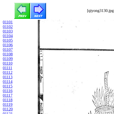
[qiyong3130.jpg
01101
01102
01103
01104
01105
01106
01107
01108
01109
01110
01111
01112
01113
01114
01115
01116
01117
01118
01119
01120
01121