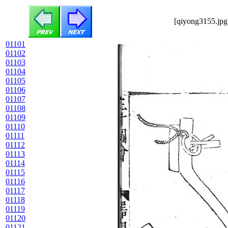
[qiyong3155.jpg
01101
01102
01103
01104
01105
01106
01107
01108
01109
01110
01111
01112
01113
01114
01115
01116
01117
01118
01119
01120
01121