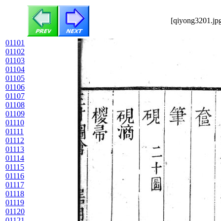
[qiyong3201.jpg
01101
01102
01103
01104
01105
01106
01107
01108
01109
01110
01111
01112
01113
01114
01115
01116
01117
01118
01119
01120
01121