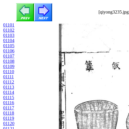
[qiyong3235.jpg
01101
01102
01103
01104
01105
01106
01107
01108
01109
01110
01111
01112
01113
01114
01115
01116
01117
01118
01119
01120
01121