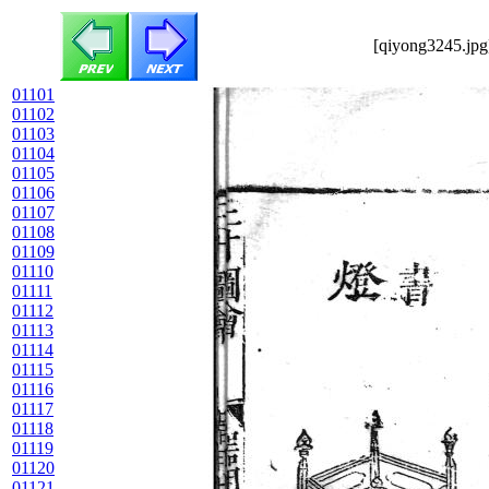
[qiyong3245.jpg
01101
01102
01103
01104
01105
01106
01107
01108
01109
01110
01111
01112
01113
01114
01115
01116
01117
01118
01119
01120
01121