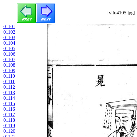
[yifu4105.jpg]
01101
01102
01103
01104
01105
01106
01107
01108
01109
01110
01111
01112
01113
01114
01115
01116
01117
01118
01119
01120
01121