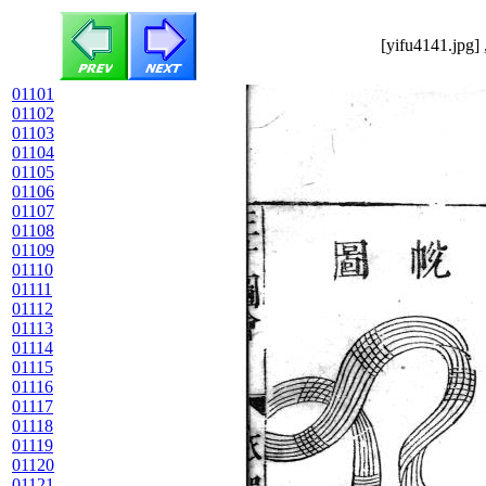
[yifu4141.jpg]
01101
01102
01103
01104
01105
01106
01107
01108
01109
01110
01111
01112
01113
01114
01115
01116
01117
01118
01119
01120
01121