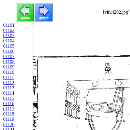
[yifu4202.jpg
01101
01102
01103
01104
01105
01106
01107
01108
01109
01110
01111
01112
01113
01114
01115
01116
01117
01118
01119
01120
01121