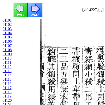
[yifu4227.jpg]
01101
01102
01103
01104
01105
01106
01107
01108
01109
01110
01111
01112
01113
01114
01115
01116
01117
01118
01119
01120
01121