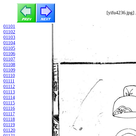
[yifu4236.jpg]
01101
01102
01103
01104
01105
01106
01107
01108
01109
01110
01111
01112
01113
01114
01115
01116
01117
01118
01119
01120
01121