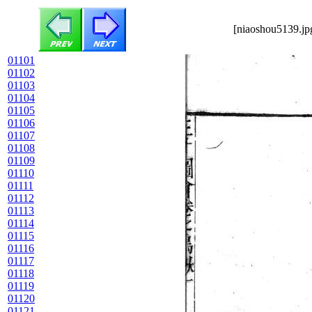
[niaoshou5139.jp
01101
01102
01103
01104
01105
01106
01107
01108
01109
01110
01111
01112
01113
01114
01115
01116
01117
01118
01119
01120
01121