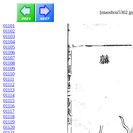
[niaoshou5302.jp
01101
01102
01103
01104
01105
01106
01107
01108
01109
01110
01111
01112
01113
01114
01115
01116
01117
01118
01119
01120
01121