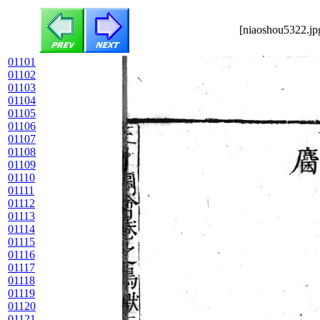
[niaoshou5322.jp
01101
01102
01103
01104
01105
01106
01107
01108
01109
01110
01111
01112
01113
01114
01115
01116
01117
01118
01119
01120
01121