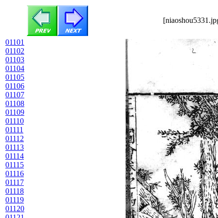
[niaoshou5331.jp
01101
01102
01103
01104
01105
01106
01107
01108
01109
01110
01111
01112
01113
01114
01115
01116
01117
01118
01119
01120
01121