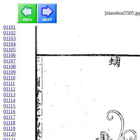
[niaoshou5505.jp
01101
01102
01103
01104
01105
01106
01107
01108
01109
01110
01111
01112
01113
01114
01115
01116
01117
01118
01119
01120
01121