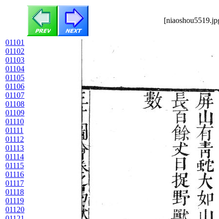
[niaoshou5519.jp
01101
01102
01103
01104
01105
01106
01107
01108
01109
01110
01111
01112
01113
01114
01115
01116
01117
01118
01119
01120
01121