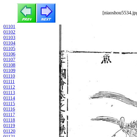
[niaoshou5534.jp
01101
01102
01103
01104
01105
01106
01107
01108
01109
01110
01111
01112
01113
01114
01115
01116
01117
01118
01119
01120
01121