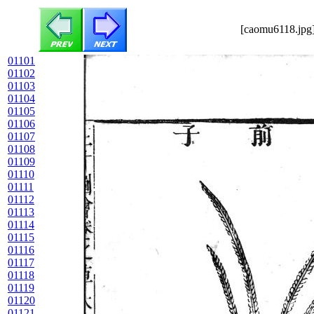
[caomu6118.jpg]
01101
01102
01103
01104
01105
01106
01107
01108
01109
01110
01111
01112
01113
01114
01115
01116
01117
01118
01119
01120
01121