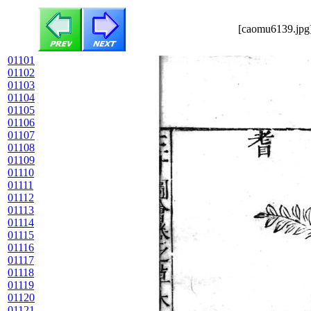
[caomu6139.jpg]
01101
01102
01103
01104
01105
01106
01107
01108
01109
01110
01111
01112
01113
01114
01115
01116
01117
01118
01119
01120
01121