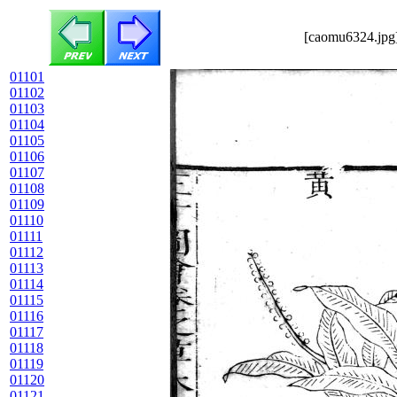
[caomu6324.jpg]
01101
01102
01103
01104
01105
01106
01107
01108
01109
01110
01111
01112
01113
01114
01115
01116
01117
01118
01119
01120
01121