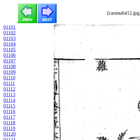
[caomu6412.jpg]
01101
01102
01103
01104
01105
01106
01107
01108
01109
01110
01111
01112
01113
01114
01115
01116
01117
01118
01119
01120
01121