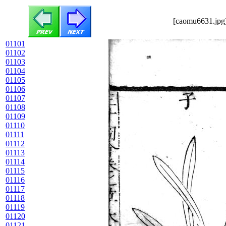
[caomu6631.jpg]
01101
01102
01103
01104
01105
01106
01107
01108
01109
01110
01111
01112
01113
01114
01115
01116
01117
01118
01119
01120
01121