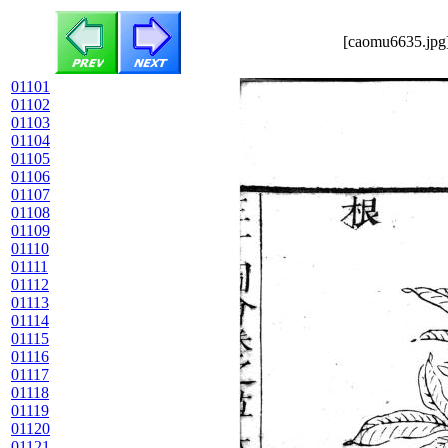
[caomu6635.jpg]
01101
01102
01103
01104
01105
01106
01107
01108
01109
01110
01111
01112
01113
01114
01115
01116
01117
01118
01119
01120
01121