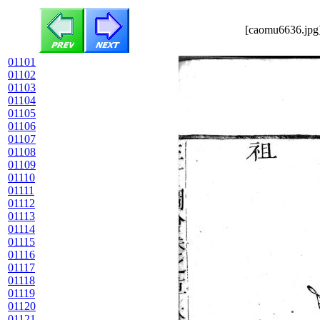
[caomu6636.jpg]
01101
01102
01103
01104
01105
01106
01107
01108
01109
01110
01111
01112
01113
01114
01115
01116
01117
01118
01119
01120
01121